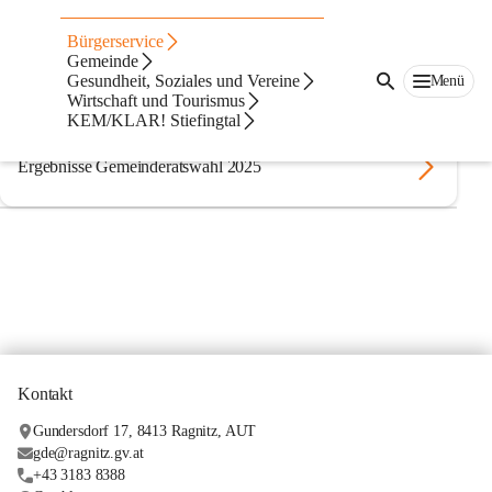
Wahlergebnisse
Bürgerservice
Gemeinde
Gesundheit, Soziales und Vereine
Menü
Ergebnisse und Wahlarchiv Land Steiermark
Wirtschaft und Tourismus
KEM/KLAR! Stiefingtal
Ergebnisse Gemeinderatswahl 2025
Kontakt
Gundersdorf 17, 8413 Ragnitz, AUT
gde@ragnitz.gv.at
+43 3183 8388