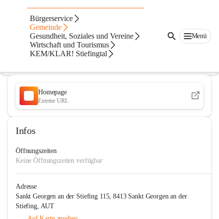
Mittelschule St. Georgen/Stiefing
Bürgerservice
Gemeinde
@mittelschule-st-georgenstiefing
Gesundheit, Soziales und Vereine
Menü
Mittelschule
Wirtschaft und Tourismus
KEM/KLAR! Stiefingtal
In CITIES öffnen
Homepage
Externe URL
Infos
Öffnungszeiten
Keine Öffnungszeiten verfügbar
Adresse
Sankt Georgen an der Stiefing 115, 8413 Sankt Georgen an der
Stiefing, AUT
Auf Karte ansehen