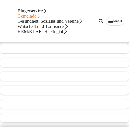
Mittelschule St. Georgen/Stiefing
Bürgerservice
Gemeinde
@mittelschule-st-georgenstiefing
Gesundheit, Soziales und Vereine
Menü
Mittelschule
Wirtschaft und Tourismus
KEM/KLAR! Stiefingtal
In CITIES öffnen