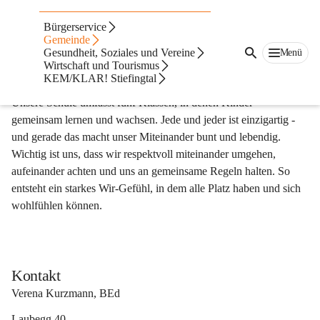
Volksschule
Bürgerservice
Gemeinde
Hand in Hand fürs Leben lernen
Gesundheit, Soziales und Vereine
Menü
Wirtschaft und Tourismus
KEM/KLAR! Stiefingtal
Unsere Schule umfasst fünf Klassen, in denen Kinder 
gemeinsam lernen und wachsen. Jede und jeder ist einzigartig - 
und gerade das macht unser Miteinander bunt und lebendig. 
Wichtig ist uns, dass wir respektvoll miteinander umgehen, 
aufeinander achten und uns an gemeinsame Regeln halten. So 
entsteht ein starkes Wir-Gefühl, in dem alle Platz haben und sich 
wohlfühlen können.
Kontakt
Verena Kurzmann, BEd
Laubegg 40