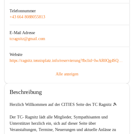
Telefonnummer
+43 664 8088055813
E-Mail Adresse
tcragnitz@gmail.com
Website
https://ragnitz.tennisplatz.info/reservierung?fbclid=IwAR0Qg4SQ7ZF352F_sAv-1eMlrolrcXN0Ay_KZuVpMbtlB7MVcvDZkKPgPZM
Alle anzeigen
Beschreibung
Herzlich Willkommen auf der CITIES Seite des TC Ragnitz 🎾

Der TC- Ragnitz lädt alle Mitglieder, Sympathisanten und 
Unterstützer herzlich ein, sich auf dieser Seite über 
Veranstaltungen, Termine, Neuerungen und aktuelle Anlässe zu 