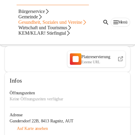
TC Ragnitz
Bürgerservice
Gemeinde
@tc-ragnitz
Gesundheit, Soziales und Vereine
Menü
Tennisverein
Wirtschaft und Tourismus
KEM/KLAR! Stiefingtal
In CITIES öffnen
Platzreservierung
Externe URL
Infos
Öffnungszeiten
Keine Öffnungszeiten verfügbar
Adresse
Gundersdorf 22B, 8413 Ragnitz, AUT
Auf Karte ansehen