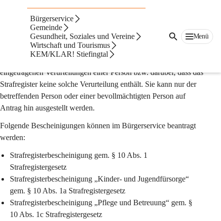
STRAFREGISTERBESCHEINIGUNG
Bürgerservice
Gemeinde
Gesundheit, Soziales und Vereine
Menü
Die 
Strafregisterbescheinigung
 (früher: Leumunds-, Führungs- 
Wirtschaft und Tourismus
oder Sittenzeugnis oder sogenanntes polizeiliches 
KEM/KLAR! Stiefingtal
Führungszeugnis) gibt Auskunft über die im Strafregister 
eingetragenen Verurteilungen einer Person bzw. darüber, dass das 
Strafregister keine solche Verurteilung enthält. Sie kann nur der 
betreffenden Person oder einer bevollmächtigten Person auf 
Antrag hin ausgestellt werden.
Folgende Bescheinigungen können im Bürgerservice beantragt 
werden:
Strafregisterbescheinigung gem. § 10 Abs. 1 
Strafregistergesetz
Strafregisterbescheinigung „Kinder- und Jugendfürsorge“ 
gem. § 10 Abs. 1a Strafregistergesetz
Strafregisterbescheinigung „Pflege und Betreuung“ gem. § 
10 Abs. 1c Strafregistergesetz