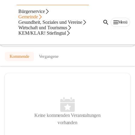
Mittelschule St. Georgen/Stiefing
Bürgerservice
Gemeinde
@mittelschule-st-georgenstiefing
Gesundheit, Soziales und Vereine
Menü
Mittelschule
Wirtschaft und Tourismus
KEM/KLAR! Stiefingtal
In CITIES öffnen
Kommende
Vergangene
Keine kommenden Veranstaltungen
vorhanden