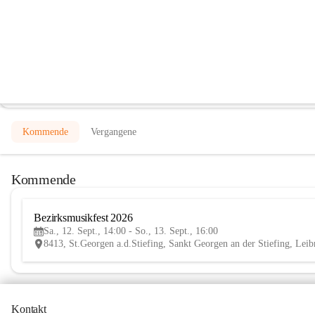
Musikkapelle der Pfarre St. Georgen a
@musikkapelle-der-pfarre-st-georgen-an-der-stiefing
Musikverein
In CITIES öffnen
Kommende
Vergangene
Kommende
Bezirksmusikfest 2026
Sa., 12. Sept., 14:00 - So., 13. Sept., 16:00
8413, St.Georgen a.d.Stiefing, Sankt Georgen an der Stiefing, Lei
Kontakt