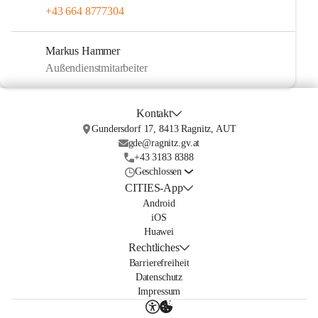
+43 664 8777304
Markus Hammer
Außendienstmitarbeiter
Kontakt
Gundersdorf 17, 8413 Ragnitz, AUT
gde@ragnitz.gv.at
+43 3183 8388
Geschlossen
CITIES-App
Android
iOS
Huawei
Rechtliches
Barrierefreiheit
Datenschutz
Impressum