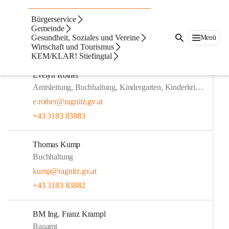
Verwaltung &
Bürgerservice
Außendienst
Gemeinde
Gesundheit, Soziales und Vereine
Menü
Wirtschaft und Tourismus
Die Verwaltung von der Gemeinde Ragnitz.
KEM/KLAR! Stiefingtal
Evelyn Rother
Amtsleitung, Buchhaltung, Kindergarten, Kinderkrippe
e.rother@ragnitz.gv.at
+43 3183 83883
Thomas Kump
Buchhaltung
kump@ragnitz.gv.at
+43 3183 83882
BM Ing. Franz Krampl
Bauamt