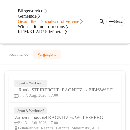
USV glasmetall Temmel Ragnitz
Bürgerservice
Gemeinde
@usv-glasmetall-temmel-ragnitz
Gesundheit, Soziales und Vereine
Menü
Fußballverein
Wirtschaft und Tourismus
KEM/KLAR! Stiefingtal
In CITIES öffnen
Kommende
Vergangene
Sport & Wettkampf
7
1. Runde STEIRERCUP: RAGNITZ vs EIBISWALD
AUG
Fr., 7. Aug. 2026, 17:00
Sport & Wettkampf
31
Vorbereitungsspiel RAGNITZ vs WOLFSBERG
JUL
Fr., 31. Juli 2026, 17:00
Gundersdorf, Ragnitz, Leibnitz, Steiermark, AUT