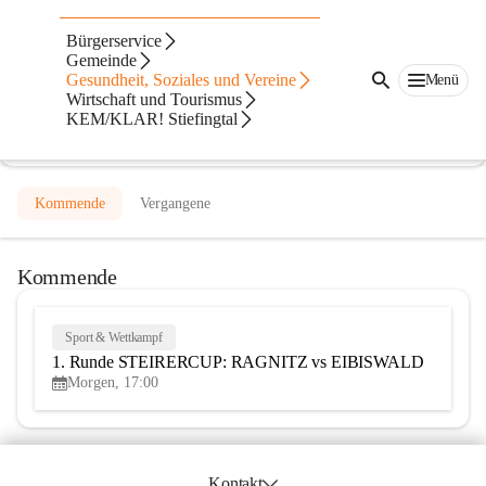
USV glasmetall Temmel Ragnitz
Bürgerservice
Gemeinde
@usv-glasmetall-temmel-ragnitz
Gesundheit, Soziales und Vereine
Menü
Fußballverein
Wirtschaft und Tourismus
KEM/KLAR! Stiefingtal
In CITIES öffnen
Kommende
Vergangene
Kommende
Sport & Wettkampf
7
1. Runde STEIRERCUP: RAGNITZ vs EIBISWALD
AUG
Morgen, 17:00
Kontakt