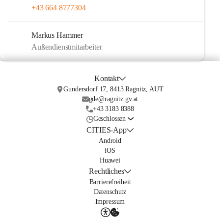
+43 664 8777304
Markus Hammer
Außendienstmitarbeiter
Kontakt
Gundersdorf 17, 8413 Ragnitz, AUT
gde@ragnitz.gv.at
+43 3183 8388
Geschlossen
CITIES-App
Android
iOS
Huawei
Rechtliches
Barrierefreiheit
Datenschutz
Impressum