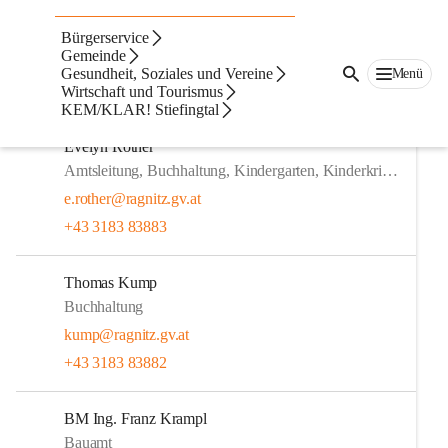
Verwaltung &
Bürgerservice
Außendienst
Gemeinde
Gesundheit, Soziales und Vereine
Menü
Wirtschaft und Tourismus
Die Verwaltung von der Gemeinde Ragnitz.
KEM/KLAR! Stiefingtal
Evelyn Rother
Amtsleitung, Buchhaltung, Kindergarten, Kinderkrippe
e.rother@ragnitz.gv.at
+43 3183 83883
Thomas Kump
Buchhaltung
kump@ragnitz.gv.at
+43 3183 83882
BM Ing. Franz Krampl
Bauamt