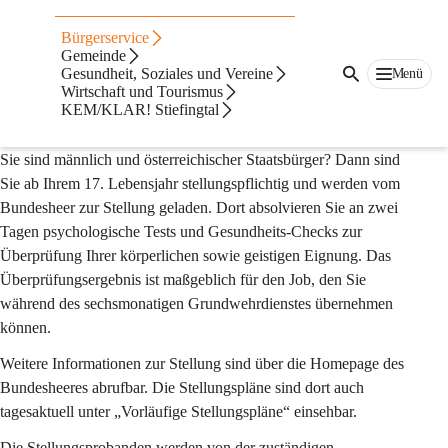
Bürgerservice
STELLUNG BEIM BUNDESHEER
Gemeinde
Gesundheit, Soziales und Vereine
Menü
Der Weg zum Grundwehrdienst
Wirtschaft und Tourismus
KEM/KLAR! Stiefingtal
Sie sind männlich und österreichischer Staatsbürger? Dann sind 
Sie ab Ihrem 17. Lebensjahr stellungspflichtig und werden vom 
Bundesheer zur Stellung geladen. Dort absolvieren Sie an zwei 
Tagen psychologische Tests und Gesundheits-Checks zur 
Überprüfung Ihrer körperlichen sowie geistigen Eignung. Das 
Überprüfungsergebnis ist maßgeblich für den Job, den Sie 
während des sechsmonatigen Grundwehrdienstes übernehmen 
können.
Weitere Informationen zur Stellung sind über die Homepage des 
Bundesheeres abrufbar. Die Stellungspläne sind dort auch 
tagesaktuell unter „Vorläufige Stellungspläne“ einsehbar.
Die Stellungsprobanden werden von der zuständigen 