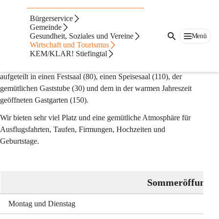
Auf dieser Seite
Bürgerservice
Gastronomie
Gemeinde
Gesundheit, Soziales und Vereine
Menü
Wirtschaft und Tourismus
Forellenwirt Maurer
KEM/KLAR! Stiefingtal
Unser Haus umfasst eine Kapazität von 370 Sitzplätzen, 
aufgeteilt in einen Festsaal (80), einen Speisesaal (110), der 
gemütlichen Gaststube (30) und dem in der warmen Jahreszeit 
geöffneten Gastgarten (150).
Wir bieten sehr viel Platz und eine gemütliche Atmosphäre für 
Ausflugsfahrten, Taufen, Firmungen, Hochzeiten und 
Geburtstage.
Sommeröffungsze
Montag und Dienstag