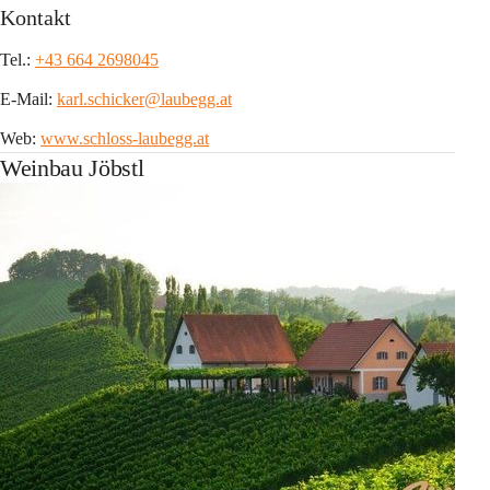
Kontakt
Tel.: 
+43 664 2698045
E-Mail: 
karl.schicker@laubegg.at
Web: 
www.schloss-laubegg.at
Weinbau Jöbstl