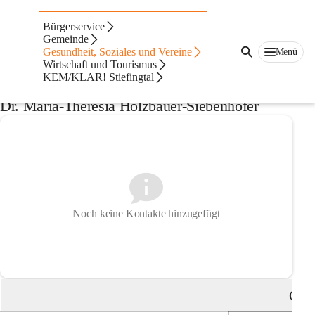
Auf dieser Seite
Bürgerservice
Ärzte und
Gemeinde
Gesundheit, Soziales und Vereine
Menü
Wirtschaft und Tourismus
medizinische Dienste
KEM/KLAR! Stiefingtal
Dr. Maria-Theresia Holzbauer-Siebenhofer
Noch keine Kontakte hinzugefügt
Öffn