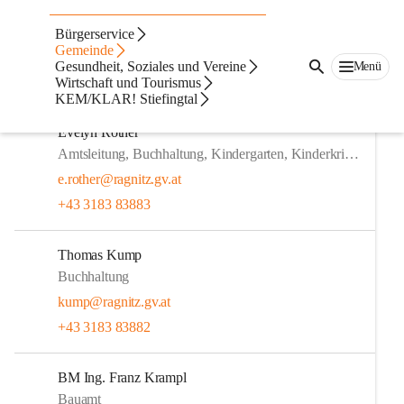
Verwaltung &
Bürgerservice
Außendienst
Gemeinde
Gesundheit, Soziales und Vereine
Menü
Wirtschaft und Tourismus
Die Verwaltung von der Gemeinde Ragnitz.
KEM/KLAR! Stiefingtal
Evelyn Rother
Amtsleitung, Buchhaltung, Kindergarten, Kinderkrippe
e.rother@ragnitz.gv.at
+43 3183 83883
Thomas Kump
Buchhaltung
kump@ragnitz.gv.at
+43 3183 83882
BM Ing. Franz Krampl
Bauamt